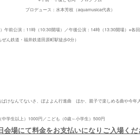
プロデュース：水本芳枝（aquamusica代表）
（土）午前公演：11時（10:30開場）／午後公演：14時（13:30開場）※各
ちぜん鉄道・福井鉄道田原町駅徒歩0分）
loween、おばけなんてないさ、ぼよよん行進曲 ほか、親子で楽しめる曲や今
中学生以上）1000円／こども（0歳～小学生）500円
当日会場にて料金をお支払いになりご入場くだ