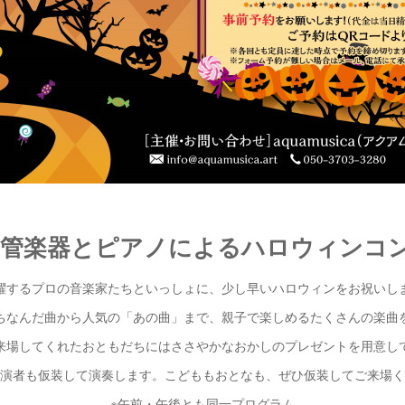
 Treat! 管楽器とピアノによるハロウィン
躍するプロの音楽家たちといっしょに、少し早いハロウィンをお祝いし
ちなんだ曲から人気の「あの曲」まで、親子で楽しめるたくさんの楽曲
来場してくれたおともだちにはささやかなおかしのプレゼントを用意し
演者も仮装して演奏します。こどももおとなも、ぜひ仮装してご来場く
※午前・午後とも同一プログラム