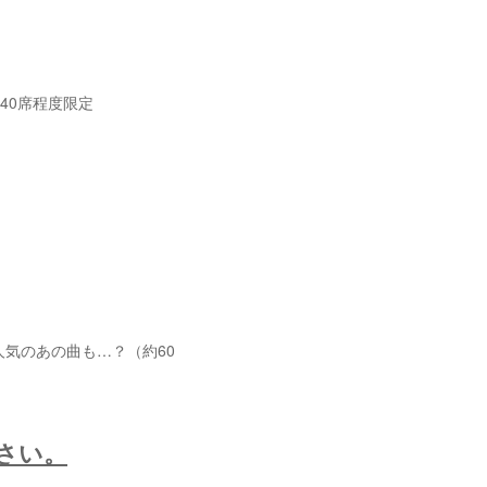
回40席程度限定
年人気のあの曲も…？（約60
さい。