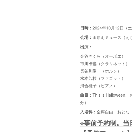
日時：
2024年10月12日
会場：
田原町ミューズ（え
出演：
金谷さくら（オーボエ）
市川准也（クラリネット）
長谷川陽一（ホルン）
水本芳枝（ファゴット）
河合桃子（ピアノ）
曲目：
This is Hal
分）
入場料：
全席自由・おとな（
※事前予約制。