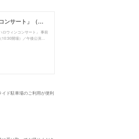
2024/10/12開催「管楽器とピアノによるハロウィンコンサート」（福井市・田原町ミューズ）ご予約フォーム
よるハロウィンコンサート」 事前
（10:30開場）／午後公演…
ライド駐車場のご利用が便利